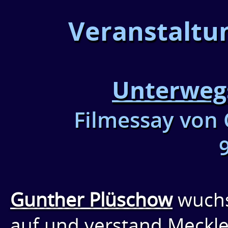
Veranstaltu
Unterweg
Filmessay von
Gunther Plüschow
wuch
auf und verstand Meckle