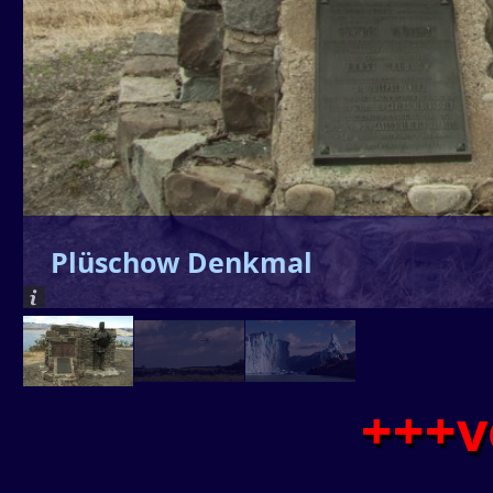
Plüschow Denkmal
+++v