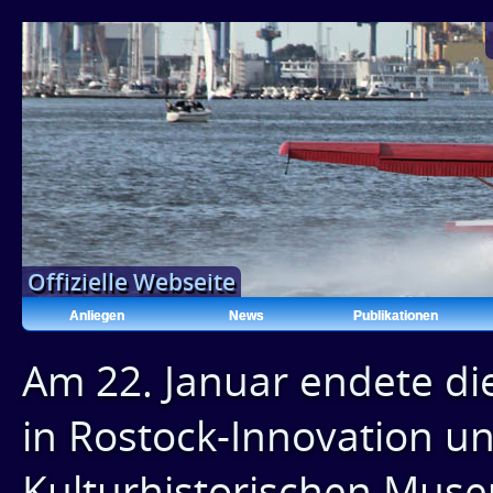
Offizielle Webseite
Anliegen
News
Publikationen
Am 22. Januar endete di
in Rostock-Innovation u
Kulturhistorischen Mus