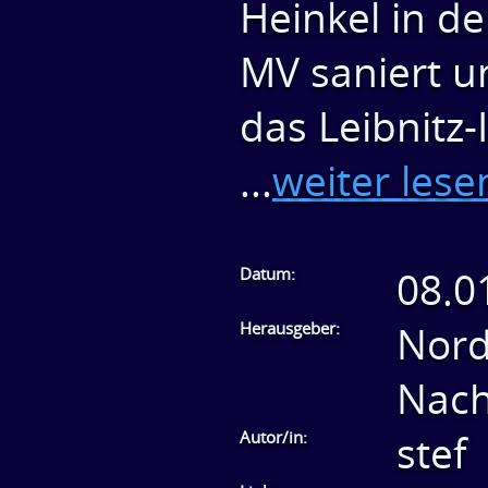
Heinkel in d
MV saniert 
das Leibnitz-
...
weiter lese
Datum:
08.0
Herausgeber:
Nord
Nach
Autor/in:
stef