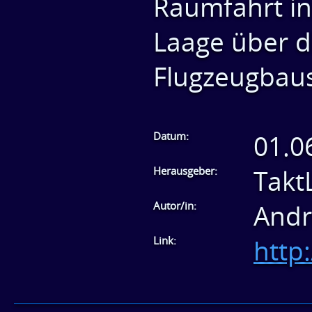
Raumfahrt in
Laage über d
Flugzeugbaus
Datum:
01.0
Herausgeber:
Takt
Autor/in:
Andr
Link:
http