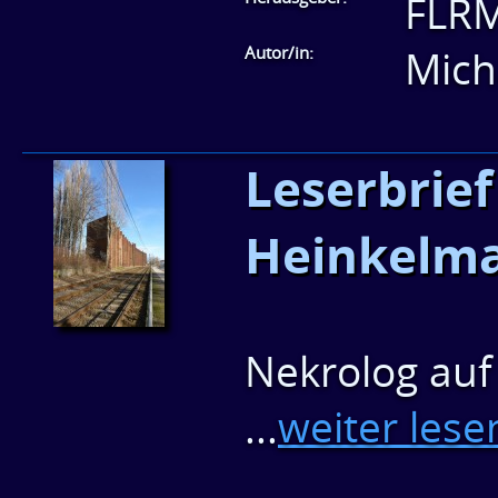
FLR
Autor/in:
Mich
Leserbrief
Heinkelm
Nekrolog auf
...
weiter lese