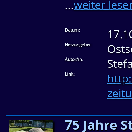
...
weiter lese
Datum:
17.1
Herausgeber:
Osts
Autor/in:
Stef
Link:
http
zeit
75 Jahre S