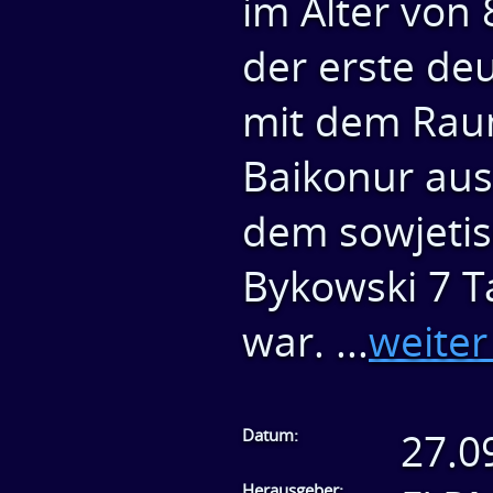
im Alter von
der erste de
mit dem Raum
Baikonur aus
dem sowjeti
Bykowski 7 T
war.
...
weiter
Datum:
27.0
Herausgeber: